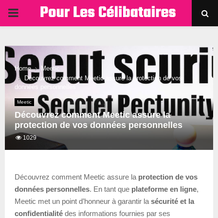
PRIMARY
MENU
Home
Meetic
Découvrez comment Meetic assure la protection de vos
données personnelles
Meetic
Découvrez comment Meetic assure la
protection de vos données personnelles
1029
Découvrez comment Meetic assure la
protection de vos
données personnelles
. En tant que
plateforme en ligne
,
Meetic met un point d’honneur à garantir la
sécurité et la
confidentialité
des informations fournies par ses