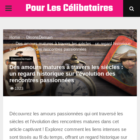
PRIMARY
MENU
Home
DisonsDemain
Des amours matures à travers les siècles : un regard historique
sur l’évolution des rencontres passionnées
DisonsDemain
Des amours matures à travers les siècles :
un regard historique sur l’évolution des
rencontres passionnées
1023
Découvrez les amours passionnées qui ont traversé les
siècles et l’évolution des rencontres matures dans cet
article captivant ! Explorez comment les liens intenses se
sont tissés au fil du temps, offrant un regard historique sur