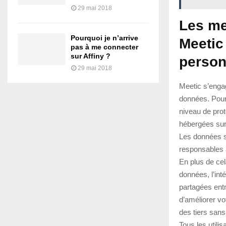
29 mai 2018
Les me
Pourquoi je n’arrive
Meetic
pas à me connecter
sur Affiny ?
person
29 mai 2018
Meetic s’engag
données. Pour 
niveau de pro
hébergées sur
Les données so
responsables 
En plus de cel
données, l’int
partagées entr
d’améliorer vo
des tiers san
Tous les utili