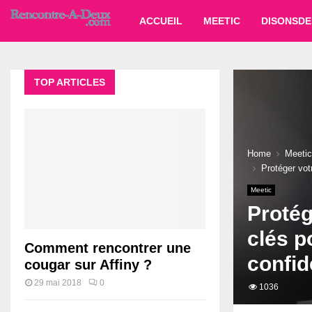
ACCUEIL
MEETIC
DISONSDE
TOP ARTICLES
Home
Meetic
Protéger vot
Meetic
Protég
clés p
Comment rencontrer une
confid
cougar sur Affiny ?
29 mai 2018
0
1036