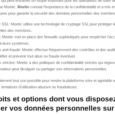
 qui peut entraîner un risque important pour les utilisateurs de sites 
que Meetic.
Meetic
connait l’importance de la confidentialité et a mis e
ures pour garantir la sécurité des données personnelles des membre
e SSL
: Meetic utilise une technologie de cryptage SSL pour protéger 
elles des membres.
: Meetic met en place des firewalls sophistiqués pour empêcher l’ac
 à leurs systèmes.
s anti-fraude
: Meetic effectue fréquemment des contrôles et des aud
tifier et prévenir tout abus ou fraude éventuel.
s strictes
: Meetic a des politiques de confidentialité strictes qui régiss
ilisateur peut divulguer ou partager ses informations personnelles.
alement tout son possible pour rendre la plateforme sûre et agréable
 tentatives d’utilisation abusive ou frauduleuse.
oits et options dont vous dispose
ler vos données personnelles sur