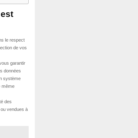
 est
ns le respect
tection de vos
vous garantir
vos données
 un système
ne même
té des
s ou vendues à