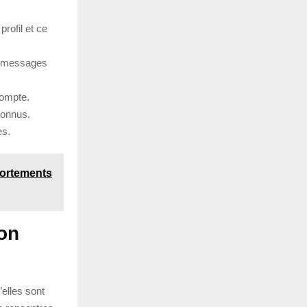
profil et ce
es messages
compte.
connus.
es.
portements
ion
elles sont