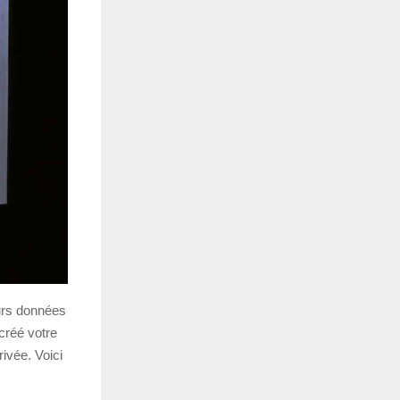
eurs données
créé votre
rivée. Voici