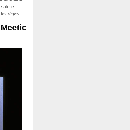
lisateurs
s les
règles
 Meetic