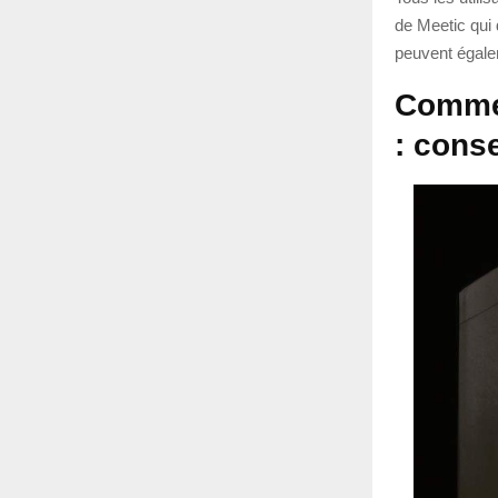
de Meetic qui 
peuvent égale
Commen
: cons