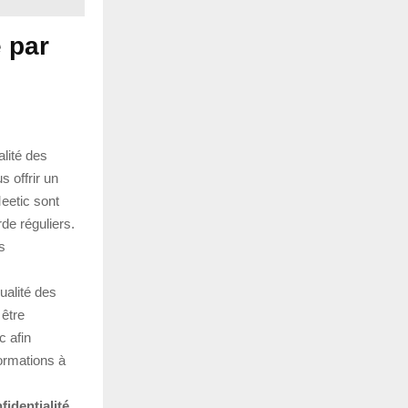
 par
alité des
 offrir un
eetic sont
e réguliers.
s
ualité des
 être
c afin
formations à
fidentialité