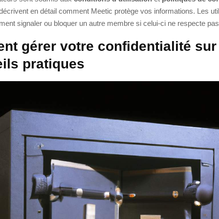
décrivent en détail comment Meetic protège vos informations. Les uti
ment signaler ou bloquer un autre membre si celui-ci ne respecte pa
t gérer votre confidentialité sur
eils pratiques