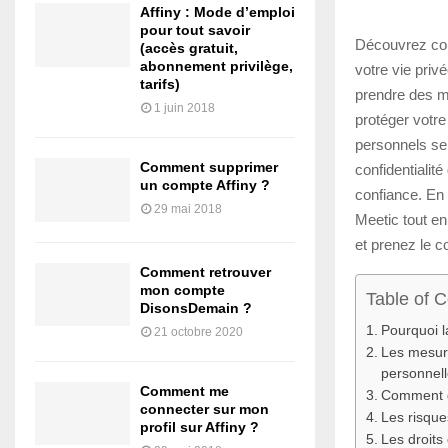
Affiny : Mode d’emploi
pour tout savoir
Découvrez com
(accès gratuit,
abonnement privilège,
votre vie privé
tarifs)
prendre des m
1 juin 2018
protéger votre
personnels se
Comment supprimer
confidentialit
un compte Affiny ?
confiance. En 
29 mai 2018
Meetic tout en
et prenez le c
Comment retrouver
mon compte
Table of 
DisonsDemain ?
Pourquoi l
21 octobre 2020
Les mesure
personnel
Comment me
Comment gé
connecter sur mon
Les risque
profil sur Affiny ?
Les droits