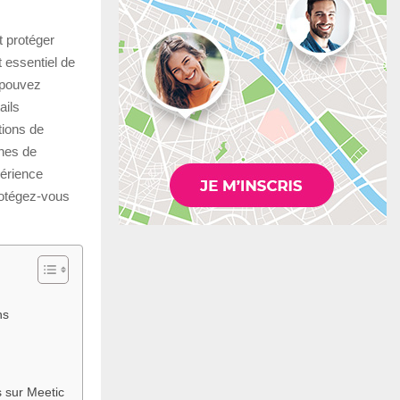
 protéger
t essentiel de
 pouvez
ails
tions de
nnes de
périence
rotégez-vous
ns
s sur Meetic