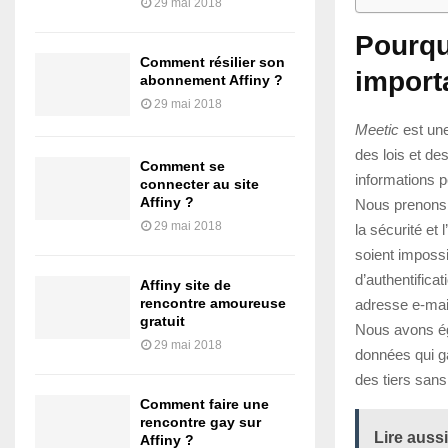
29 mai 2018
Pourqu
Comment résilier son
import
abonnement Affiny ?
29 mai 2018
Meetic
est une
des lois et de
Comment se
informations p
connecter au site
Affiny ?
Nous prenons 
29 mai 2018
la sécurité et
soient impossi
d’authentific
Affiny site de
rencontre amoureuse
adresse e-mai
gratuit
Nous avons éga
29 mai 2018
données qui g
des tiers san
Comment faire une
rencontre gay sur
Lire aussi
Affiny ?