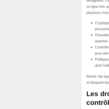
divulguées, ce
en ligne tels 
plusieurs mes
Cryptag
personn
Firewalls
autorisé
Contrôle
pour iden
Politique
dont l’ut
Meetic fait ég
et bloquant les
Les dr
contrô