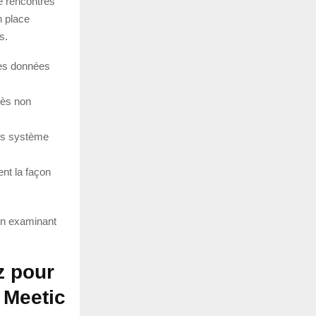
de rencontres
n place
s.
les données
cès non
its système
ent la façon
 en examinant
z pour
 Meetic