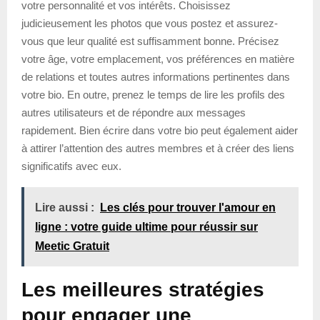
votre personnalité et vos intérêts. Choisissez
judicieusement les photos que vous postez et assurez-
vous que leur qualité est suffisamment bonne. Précisez
votre âge, votre emplacement, vos préférences en matière
de relations et toutes autres informations pertinentes dans
votre bio. En outre, prenez le temps de lire les profils des
autres utilisateurs et de répondre aux messages
rapidement. Bien écrire dans votre bio peut également aider
à attirer l’attention des autres membres et à créer des liens
significatifs avec eux.
Lire aussi :
Les clés pour trouver l'amour en
ligne : votre guide ultime pour réussir sur
Meetic Gratuit
Les meilleures stratégies
pour engager une