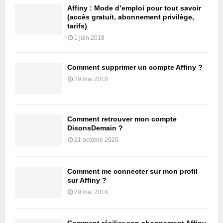
Affiny : Mode d’emploi pour tout savoir
(accès gratuit, abonnement privilège,
tarifs)
1 juin 2018
Comment supprimer un compte Affiny ?
29 mai 2018
Comment retrouver mon compte
DisonsDemain ?
21 octobre 2020
Comment me connecter sur mon profil
sur Affiny ?
29 mai 2018
Comment résilier son abonnement Affiny