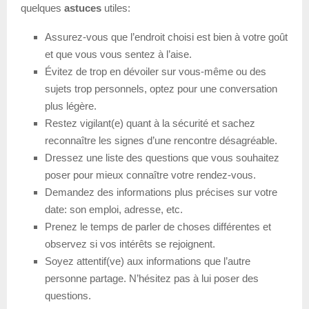
quelques
astuces
utiles:
Assurez-vous que l’endroit choisi est bien à votre goût
et que vous vous sentez à l’aise.
Évitez de trop en dévoiler sur vous-même ou des
sujets trop personnels, optez pour une conversation
plus légère.
Restez vigilant(e) quant à la sécurité et sachez
reconnaître les signes d’une rencontre désagréable.
Dressez une liste des questions que vous souhaitez
poser pour mieux connaître votre rendez-vous.
Demandez des informations plus précises sur votre
date: son emploi, adresse, etc.
Prenez le temps de parler de choses différentes et
observez si vos intérêts se rejoignent.
Soyez attentif(ve) aux informations que l’autre
personne partage. N’hésitez pas à lui poser des
questions.