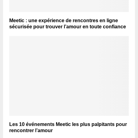
Meetic : une expérience de rencontres en ligne
sécurisée pour trouver l’amour en toute confiance
Les 10 événements Meetic les plus palpitants pour
rencontrer l’amour