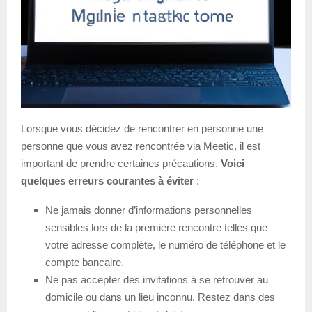
Lorsque vous décidez de rencontrer en personne une
personne que vous avez rencontrée via Meetic, il est
important de prendre certaines précautions.
Voici
quelques erreurs courantes à éviter
:
Ne jamais donner d’informations personnelles
sensibles lors de la première rencontre telles que
votre adresse complète, le numéro de téléphone et le
compte bancaire.
Ne pas accepter des invitations à se retrouver au
domicile ou dans un lieu inconnu. Restez dans des