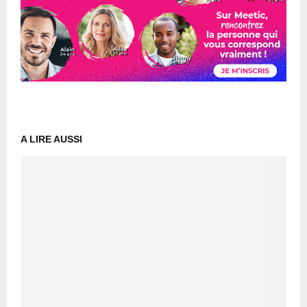
A LIRE AUSSI