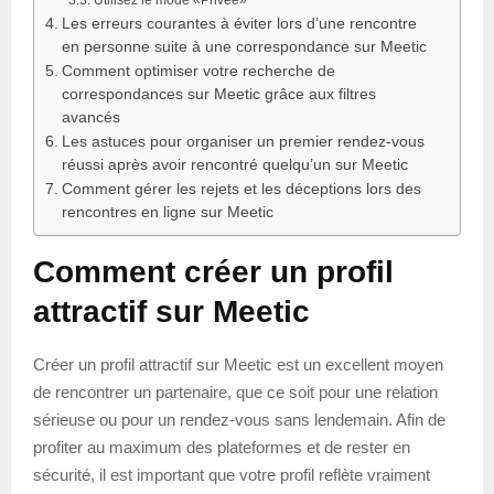
Les erreurs courantes à éviter lors d’une rencontre
en personne suite à une correspondance sur Meetic
Comment optimiser votre recherche de
correspondances sur Meetic grâce aux filtres
avancés
Les astuces pour organiser un premier rendez-vous
réussi après avoir rencontré quelqu’un sur Meetic
Comment gérer les rejets et les déceptions lors des
rencontres en ligne sur Meetic
Comment créer un profil
attractif sur Meetic
Créer un profil attractif sur Meetic est un excellent moyen
de rencontrer un partenaire, que ce soit pour une relation
sérieuse ou pour un rendez-vous sans lendemain. Afin de
profiter au maximum des plateformes et de rester en
sécurité, il est important que votre profil reflète vraiment