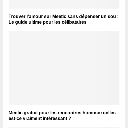
Trouver l’amour sur Meetic sans dépenser un sou :
Le guide ultime pour les célibataires
Meetic gratuit pour les rencontres homosexuelles :
est-ce vraiment intéressant ?