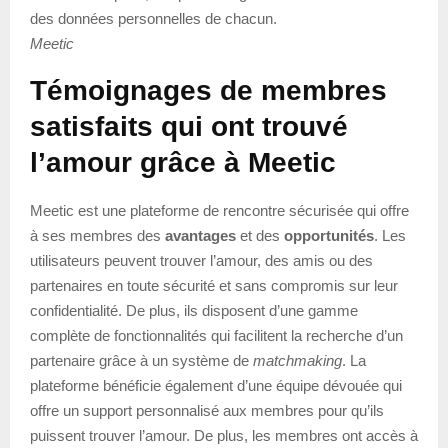
des données personnelles de chacun.
Meetic
Témoignages de membres
satisfaits qui ont trouvé
l’amour grâce à Meetic
Meetic est une plateforme de rencontre sécurisée qui offre
à ses membres des
avantages
et des
opportunités
. Les
utilisateurs peuvent trouver l’amour, des amis ou des
partenaires en toute sécurité et sans compromis sur leur
confidentialité. De plus, ils disposent d’une gamme
complète de fonctionnalités qui facilitent la recherche d’un
partenaire grâce à un système de
matchmaking
. La
plateforme bénéficie également d’une équipe dévouée qui
offre un support personnalisé aux membres pour qu’ils
puissent trouver l’amour. De plus, les membres ont accès à