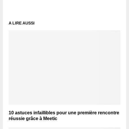
A LIRE AUSSI
10 astuces infaillibles pour une première rencontre
réussie grâce à Meetic