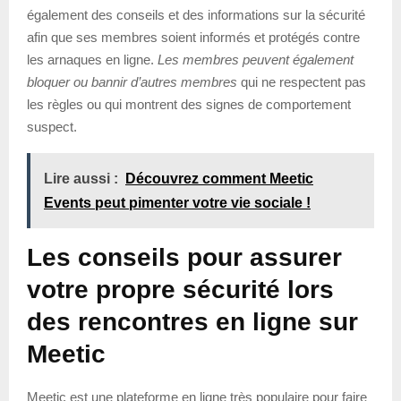
également des conseils et des informations sur la sécurité
afin que ses membres soient informés et protégés contre
les arnaques en ligne.
Les membres peuvent également
bloquer ou bannir d’autres membres
qui ne respectent pas
les règles ou qui montrent des signes de comportement
suspect.
Lire aussi :
Découvrez comment Meetic
Events peut pimenter votre vie sociale !
Les conseils pour assurer
votre propre sécurité lors
des rencontres en ligne sur
Meetic
Meetic est une plateforme en ligne très populaire pour faire