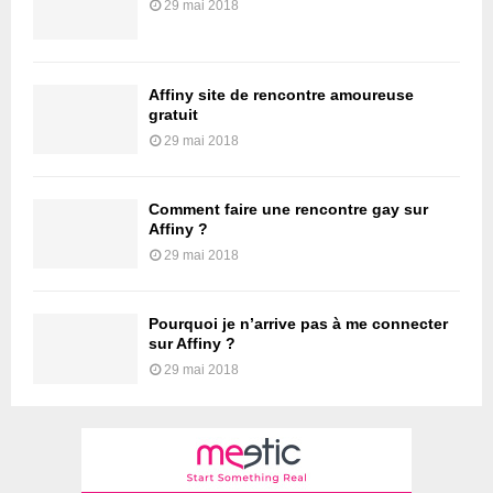
29 mai 2018
Affiny site de rencontre amoureuse
gratuit
29 mai 2018
Comment faire une rencontre gay sur
Affiny ?
29 mai 2018
Pourquoi je n’arrive pas à me connecter
sur Affiny ?
29 mai 2018