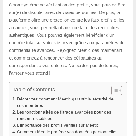
à son système de vérification des profils, vous pouvez être
sûr(e) de discuter avec de vraies personnes. De plus, la
plateforme offre une protection contre les faux profils et les
arnaques, vous permettant ainsi de faire des rencontres
authentiques. Vous pouvez également bénéficier d’un
contrôle total sur votre vie privée grâce aux paramètres de
confidentialité avancés. Rejoignez Meetic dès maintenant
et commencez à rencontrer des célibataires qui
correspondent à vos critères. Ne perdez pas de temps,
l’amour vous attend !
Table of Contents
Découvrez comment Meetic garantit la sécurité de
ses membres
Les fonctionnalités de filtrage avancées pour des
rencontres ciblées
L’importance des profils vérifiés sur Meetic
Comment Meetic protège vos données personnelles