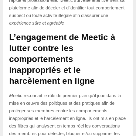
rapide et professionnelle. Meetic surveille attentivement sa
plateforme afin de déceler et d’identifier tout comportement
suspect ou toute activité illégale afin d’assurer une
expérience sûre et agréable
L’engagement de Meetic à
lutter contre les
comportements
inappropriés et le
harcèlement en ligne
Meetic
reconnaît le rôle de premier plan qu’il joue dans la
mise en œuvre des politiques et des pratiques afin de
protéger ses membres contre les comportements
inappropriés et le harcèlement en ligne. Ils ont mis en place
des filtres qui analysent en temps réel les conversations
des membres pour détecter, bloquer et/ou supprimer les