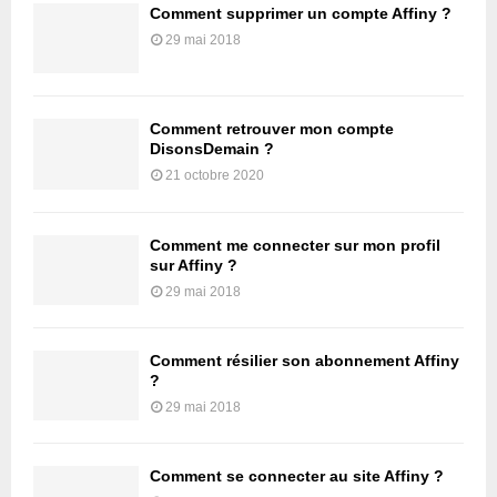
Comment supprimer un compte Affiny ?
29 mai 2018
Comment retrouver mon compte
DisonsDemain ?
21 octobre 2020
Comment me connecter sur mon profil
sur Affiny ?
29 mai 2018
Comment résilier son abonnement Affiny
?
29 mai 2018
Comment se connecter au site Affiny ?