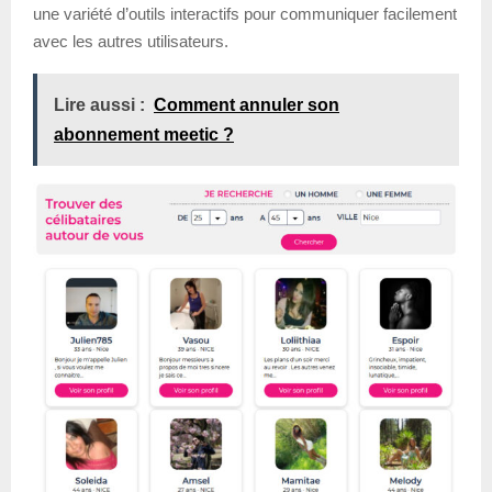
une variété d’outils interactifs pour communiquer facilement
avec les autres utilisateurs.
Lire aussi :
Comment annuler son
abonnement meetic ?