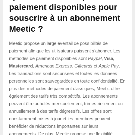
paiement disponibles pour
souscrire à un abonnement
Meetic ?
Meetic propose un large éventail de possibilités de
paiement afin que les utilisateurs puissent s’abonner. Les
méthodes de paiement disponibles sont
Paypal
,
Visa
,
Mastercard
,
American Express
,
Giftcards
et
Apple Pay
.
Les transactions sont sécurisées et toutes les données
personnelles sont sauvegardées en toute confidentialité. En
plus des méthodes de paiement classiques, Meetic offre
également des tarifs très compétitifs. Les abonnements
peuvent être achetés mensuellement, trimestriellement ou
annuellement à des tarifs dégressifs. Les offres sont
constamment mises à jour et les membres peuvent
bénéficier de réductions importantes sur leurs
abonnements. De plus, Meetic propose une flexibilité