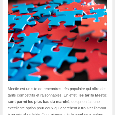
Meetic est un site de rencontres très populaire qui offre des
tarifs compétitifs et raisonnables. En effet,
les tarifs Meetic
sont parmi les plus bas du marché
, ce qui en fait une
excellente option pour ceux qui cherchent à trouver l’amour
à un prix abordable. Contrairement à de nombreux autres