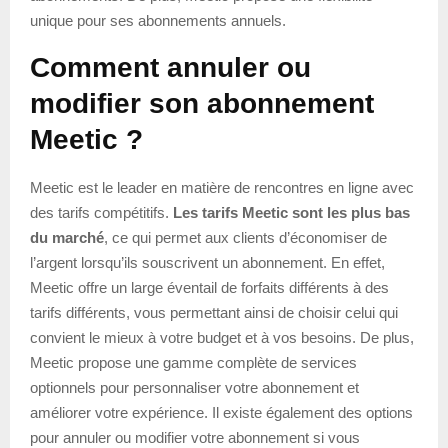
unique pour ses abonnements annuels.
Comment annuler ou
modifier son abonnement
Meetic ?
Meetic est le leader en matière de rencontres en ligne avec
des tarifs compétitifs.
Les tarifs Meetic sont les plus bas
du marché
, ce qui permet aux clients d’économiser de
l’argent lorsqu’ils souscrivent un abonnement. En effet,
Meetic offre un large éventail de forfaits différents à des
tarifs différents, vous permettant ainsi de choisir celui qui
convient le mieux à votre budget et à vos besoins. De plus,
Meetic propose une gamme complète de services
optionnels pour personnaliser votre abonnement et
améliorer votre expérience. Il existe également des options
pour annuler ou modifier votre abonnement si vous