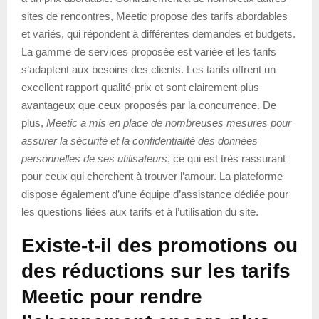
sites de rencontres, Meetic propose des tarifs abordables
et variés, qui répondent à différentes demandes et budgets.
La gamme de services proposée est variée et les tarifs
s’adaptent aux besoins des clients. Les tarifs offrent un
excellent rapport qualité-prix et sont clairement plus
avantageux que ceux proposés par la concurrence. De
plus,
Meetic a mis en place de nombreuses mesures pour
assurer la sécurité et la confidentialité des données
personnelles de ses utilisateurs
, ce qui est très rassurant
pour ceux qui cherchent à trouver l’amour. La plateforme
dispose également d’une équipe d’assistance dédiée pour
les questions liées aux tarifs et à l’utilisation du site.
Existe-t-il des promotions ou
des réductions sur les tarifs
Meetic pour rendre