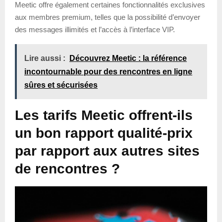
Meetic offre également certaines fonctionnalités exclusives
aux membres premium, telles que la possibilité d’envoyer
des messages illimités et l’accès à l’interface VIP.
Lire aussi :
Découvrez Meetic : la référence
incontournable pour des rencontres en ligne
sûres et sécurisées
Les tarifs Meetic offrent-ils
un bon rapport qualité-prix
par rapport aux autres sites
de rencontres ?