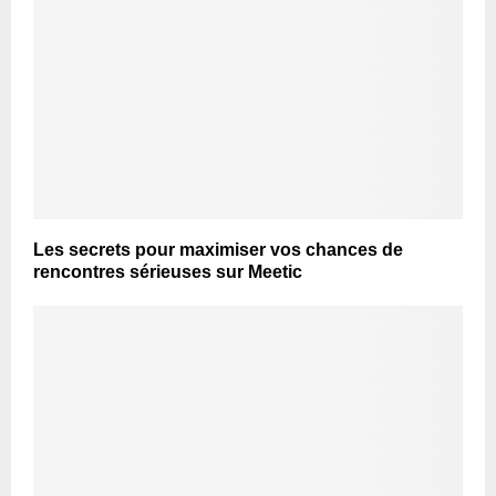
Les secrets pour maximiser vos chances de
rencontres sérieuses sur Meetic