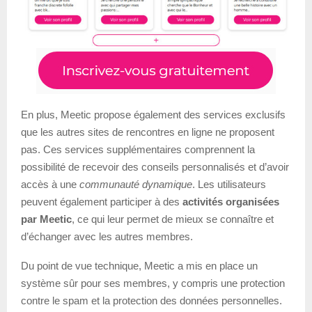
En plus, Meetic propose également des services exclusifs
que les autres sites de rencontres en ligne ne proposent
pas. Ces services supplémentaires comprennent la
possibilité de recevoir des conseils personnalisés et d’avoir
accès à une
communauté dynamique
. Les utilisateurs
peuvent également participer à des
activités organisées
par Meetic
, ce qui leur permet de mieux se connaître et
d’échanger avec les autres membres.
Du point de vue technique, Meetic a mis en place un
système sûr pour ses membres, y compris une protection
contre le spam et la protection des données personnelles.