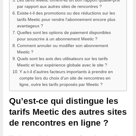
Les tarifs Meetic offrent-ils un bon rapport qualité-prix
par rapport aux autres sites de rencontres ?
Existe-t-il des promotions ou des réductions sur les
tarifs Meetic pour rendre l’abonnement encore plus
avantageux ?
Quelles sont les options de paiement disponibles
pour souscrire à un abonnement Meetic ?
Comment annuler ou modifier son abonnement
Meetic ?
Quels sont les avis des utilisateurs sur les tarifs
Meetic et leur expérience globale avec le site ?
Y a-t-il d’autres facteurs importants à prendre en
compte lors du choix d’un site de rencontres en
ligne, outre les tarifs proposés par Meetic ?
Qu’est-ce qui distingue les
tarifs Meetic des autres sites
de rencontres en ligne ?