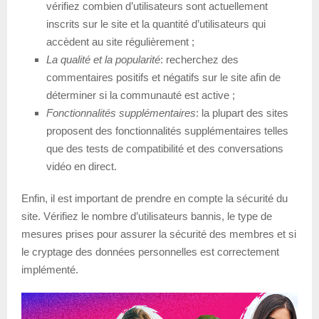
vérifiez combien d’utilisateurs sont actuellement
inscrits sur le site et la quantité d’utilisateurs qui
accèdent au site régulièrement ;
La qualité et la popularité
: recherchez des
commentaires positifs et négatifs sur le site afin de
déterminer si la communauté est active ;
Fonctionnalités supplémentaires
: la plupart des sites
proposent des fonctionnalités supplémentaires telles
que des tests de compatibilité et des conversations
vidéo en direct.
Enfin, il est important de prendre en compte la sécurité du
site. Vérifiez le nombre d’utilisateurs bannis, le type de
mesures prises pour assurer la sécurité des membres et si
le cryptage des données personnelles est correctement
implémenté.