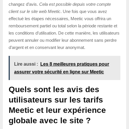
changez d’avis.
Cela est possible depuis votre compte
client sur le site web Meetic
. Une fois que vous avez
effectué les étapes nécessaires, Meetic vous offrira un
remboursement partiel ou total selon la période restante et
les conditions d’utilisation. De cette manière, les utilisateurs
peuvent annuler ou modifier leur abonnement sans perdre
d’argent et en conservant leur anonymat.
Lire aussi :
Les 8 meilleures pratiques pour
assurer votre sécurité en ligne sur Meetic
Quels sont les avis des
utilisateurs sur les tarifs
Meetic et leur expérience
globale avec le site ?