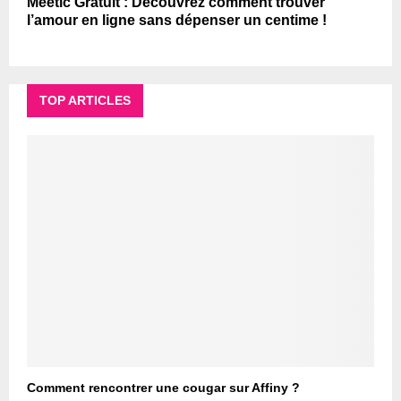
Meetic Gratuit : Découvrez comment trouver
l’amour en ligne sans dépenser un centime !
TOP ARTICLES
Comment rencontrer une cougar sur Affiny ?