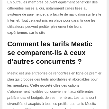
En outre, les membres peuvent également bénéficier des
différentes mises à jour, notamment celles liées au
système de paiement et à la facilité de navigation sur le site
Internet. Tout cela est mis en place pour garantir que les
utilisateurs peuvent profiter pleinement de leurs
expériences sur le site
Comment les tarifs Meetic
se comparent-ils à ceux
d’autres concurrents ?
Meetic est une entreprise de rencontres en ligne de premier
plan qui propose des tarifs abordables et abordables pour
les membres.
Cette société
offre des options
d’abonnement flexibles qui conviennent aux différentes
préférences
et budgets de ses membres. Les tarifs sont
diversifiés et adaptés à tous les profils. Les tarifs Meetic