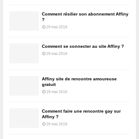
Comment résilier son abonnement Affiny
?
29 mai 2018
Comment se connecter au site Affiny ?
29 mai 2018
Affiny site de rencontre amoureuse
gratuit
29 mai 2018
Comment faire une rencontre gay sur
Affiny ?
29 mai 2018