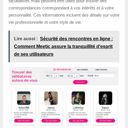
facultatives mais peuvent être utiles pour trouver des
correspondances correspondant à vos intérêts et à votre
personnalité. Ces informations incluent des détails sur votre
vie professionnelle et votre style de vie.
Lire aussi :
Sécurité des rencontres en ligne :
Comment Meetic assure la tranquillité d'esprit
de ses utilisateurs