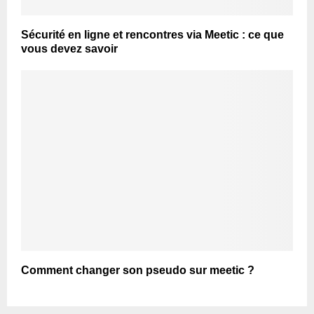
Sécurité en ligne et rencontres via Meetic : ce que
vous devez savoir
Comment changer son pseudo sur meetic ?