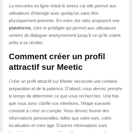
La rencontre en ligne réduit le stress car elle permet aux
utilisateurs d’interagir avec quelqu’un sans être
physiquement présents. En outre, les sites proposent une
plateforme
, sûre et protégée qui permet aux utilisateurs
seniors de dialoguer anonymement jusqu’à ce qu’ils soient
prêts à se révéler.
Comment créer un profil
attractif sur Meetic
Créer un profil attractif sur Meetic nécessite une certaine
préparation et de la patience. D’abord, vous devrez prendre
le temps de déterminer ce que vous recherchez. Une fois
que vous avez clarifié vos intentions, l’étape suivante
consiste à créer un compte. Vous devrez fournir des
informations personnelles, telles que votre nom, votre
localisation et votre âge. D’autres informations sont