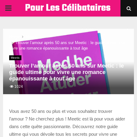
PRIMARY
MENU
Home
Meetic
Trouver l’amour après 50 ans sur Meetic : le guide ultime pour
vivre une romance épanouissante à tout âge
Meetic
Trouver l’amour après 50 ans sur Meetic : le
guide ultime pour vivre une romance
épanouissante à tout âge
1024
Vous avez 50 ans ou plus et vous souhaitez trouver
l’amour ? Ne cherchez plus ! Meetic est là pour vous aider
dans cette quête passionnante. Découvrez notre guide
ultime qui vous dévoile tous les secrets pour vivre une