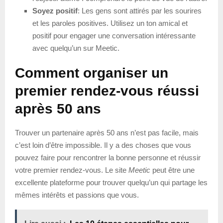
Soyez positif
: Les gens sont attirés par les sourires
et les paroles positives. Utilisez un ton amical et
positif pour engager une conversation intéressante
avec quelqu’un sur Meetic.
Comment organiser un
premier rendez-vous réussi
après 50 ans
Trouver un partenaire après 50 ans n’est pas facile, mais
c’est loin d’être impossible. Il y a des choses que vous
pouvez faire pour rencontrer la bonne personne et réussir
votre premier rendez-vous. Le site
Meetic
peut être une
excellente plateforme pour trouver quelqu’un qui partage les
mêmes intérêts et passions que vous.