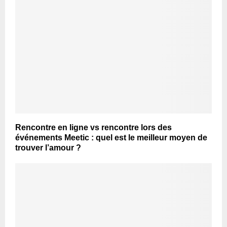
Rencontre en ligne vs rencontre lors des
événements Meetic : quel est le meilleur moyen de
trouver l’amour ?