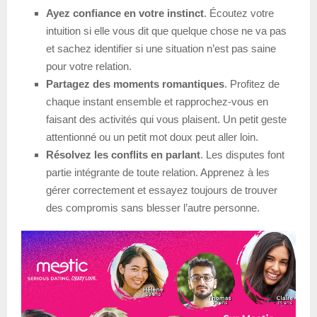
Ayez confiance en votre instinct
. Écoutez votre
intuition si elle vous dit que quelque chose ne va pas
et sachez identifier si une situation n’est pas saine
pour votre relation.
Partagez des moments romantiques
. Profitez de
chaque instant ensemble et rapprochez-vous en
faisant des activités qui vous plaisent. Un petit geste
attentionné ou un petit mot doux peut aller loin.
Résolvez les conflits en parlant
. Les disputes font
partie intégrante de toute relation. Apprenez à les
gérer correctement et essayez toujours de trouver
des compromis sans blesser l’autre personne.