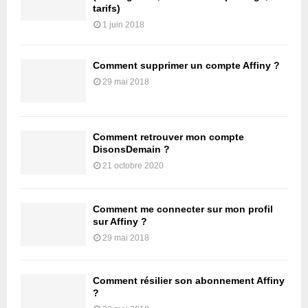
tarifs)
1 juin 2018
Comment supprimer un compte Affiny ?
29 mai 2018
Comment retrouver mon compte
DisonsDemain ?
21 octobre 2020
Comment me connecter sur mon profil
sur Affiny ?
29 mai 2018
Comment résilier son abonnement Affiny
?