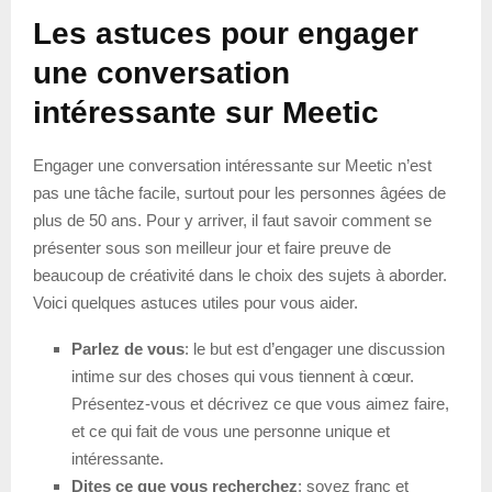
Les astuces pour engager
une conversation
intéressante sur Meetic
Engager une conversation intéressante sur Meetic n’est
pas une tâche facile, surtout pour les personnes âgées de
plus de 50 ans. Pour y arriver, il faut savoir comment se
présenter sous son meilleur jour et faire preuve de
beaucoup de créativité dans le choix des sujets à aborder.
Voici quelques astuces utiles pour vous aider.
Parlez de vous
: le but est d’engager une discussion
intime sur des choses qui vous tiennent à cœur.
Présentez-vous et décrivez ce que vous aimez faire,
et ce qui fait de vous une personne unique et
intéressante.
Dites ce que vous recherchez
: soyez franc et