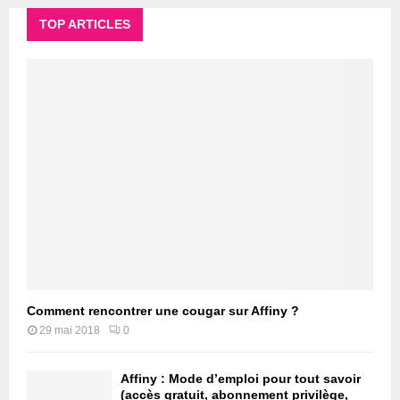
TOP ARTICLES
Comment rencontrer une cougar sur Affiny ?
29 mai 2018
0
Affiny : Mode d’emploi pour tout savoir
(accès gratuit, abonnement privilège,