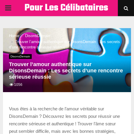
PRIMARY
MENU
Home
DisonsDemain
Trouver l’amour authentique sur DisonsDemain : Les secrets
d’une rencontre sérieuse réussie
DisonsDemain
Trouver l’amour authentique sur
DisonsDemain : Les secrets d’une rencontre
sérieuse réussie
1056
Vous êtes à la recherche de l’amour véritable sur
DisonsDemain ? Découvrez les secrets pour réussir une
rencontre sérieuse et authentique ! Trouver l’âme sœur
peut sembler difficile, mais avec les bonnes stratégies,