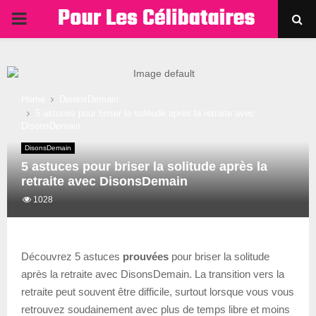
PRIMARY
MENU
Home
DisonsDemain
5 astuces pour briser la solitude après la retraite avec
DisonsDemain
DisonsDemain
5 astuces pour briser la solitude après la
retraite avec DisonsDemain
1028
Découvrez 5 astuces
prouvées
pour briser la solitude
après la retraite avec DisonsDemain. La transition vers la
retraite peut souvent être difficile, surtout lorsque vous vous
retrouvez soudainement avec plus de temps libre et moins