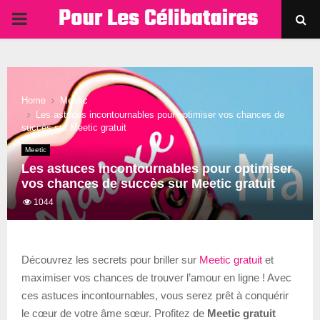
PRIMARY
MENU
Home
Meetic
Les astuces incontournables pour optimiser vos chances de
succès sur Meetic gratuit
Meetic
Les astuces incontournables pour optimiser
vos chances de succès sur Meetic gratuit
1044
Découvrez les secrets pour briller sur
Meetic gratuit
et
maximiser vos chances de trouver l’amour en ligne ! Avec
ces astuces incontournables, vous serez prêt à conquérir
le cœur de votre âme sœur. Profitez de
Meetic gratuit