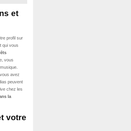
ns et
re profil sur
t qui vous
rêts
le, vous
 musique.
 vous avez
dias peuvent
ive chez les
ans la
t votre