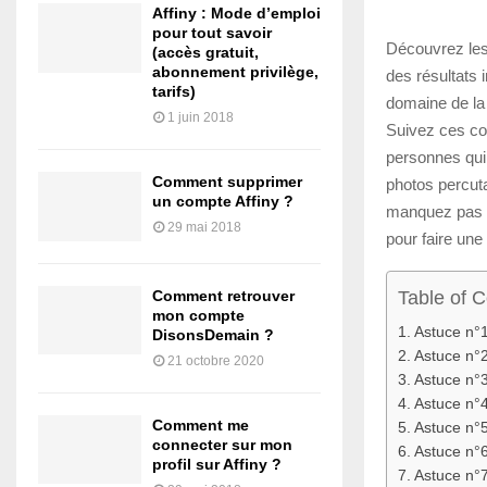
Affiny : Mode d’emploi
pour tout savoir
Découvrez les 
(accès gratuit,
abonnement privilège,
des résultats 
tarifs)
domaine de la 
1 juin 2018
Suivez ces cons
personnes qui 
Comment supprimer
photos percut
un compte Affiny ?
manquez pas ce
29 mai 2018
pour faire une
Table of 
Comment retrouver
mon compte
Astuce n°1
DisonsDemain ?
Astuce n°2
21 octobre 2020
Astuce n°3
Astuce n°4
Comment me
Astuce n°5
connecter sur mon
Astuce n°6
profil sur Affiny ?
Astuce n°