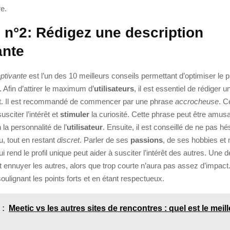
e.
 n°2: Rédigez une description
ante
ptivante
est l’un des 10 meilleurs conseils permettant d’optimiser le pr
. Afin d’attirer le maximum d’
utilisateurs
, il est essentiel de rédiger 
lot. Il est recommandé de commencer par une phrase
accrocheuse
. C
sciter l’intérêt et
stimuler
la curiosité. Cette phrase peut être amus
la personnalité de l’
utilisateur
. Ensuite, il est conseillé de ne pas hé
u, tout en restant
discret
. Parler de ses
passions
, de ses hobbies et 
 rend le profil unique peut aider à susciter l’intérêt des autres. Une d
t ennuyer les autres, alors que trop courte n’aura pas assez d’impact
soulignant les points forts et en étant respectueux.
 :
Meetic vs les autres sites de rencontres : quel est le meil