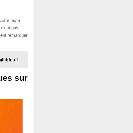
otre texte
 n’est pas
ement remarquer
llibles !
ues sur