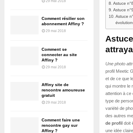
29 mai 2018
Astuce n°
Astuce n°9
Astuce n°
Comment résilier son
évolution
abonnement Affiny ?
29 mai 2018
Astuce
attray
Comment se
connecter au site
Affiny ?
Une photo att
29 mai 2018
profil Meetic G
et de ce que l
Affiny site de
qui montre le 
rencontre amoureuse
attention à ce
gratuit
type de person
29 mai 2018
variété de ph
des autres me
Comment faire une
de profil
doit 
rencontre gay sur
une idée clair
Affiny ?