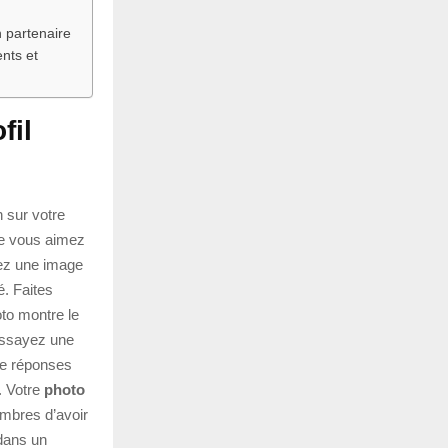
 partenaire
nts et
fil
n sur votre
ue vous aimez
sez une image
é. Faites
oto montre le
 essayez une
de réponses
. Votre
photo
embres d’avoir
 dans un