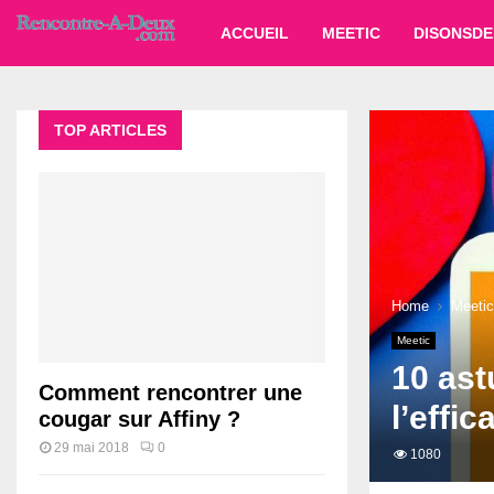
ACCUEIL
MEETIC
DISONSDE
TOP ARTICLES
Home
Meetic
Meetic
10 ast
Comment rencontrer une
l’effic
cougar sur Affiny ?
29 mai 2018
0
1080