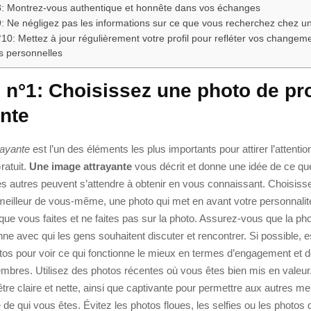
8: Montrez-vous authentique et honnête dans vos échanges
: Ne négligez pas les informations sur ce que vous recherchez chez un
10: Mettez à jour régulièrement votre profil pour refléter vos changeme
s personnelles
 n°1: Choisissez une photo de pro
ante
rayante
est l’un des éléments les plus importants pour attirer l’attentio
ratuit.
Une image attrayante
vous décrit et donne une idée de ce q
es autres peuvent s’attendre à obtenir en vous connaissant. Choisis
meilleur de vous-même, une photo qui met en avant votre personnalit
 que vous faites et ne faites pas sur la photo. Assurez-vous que la ph
ne avec qui les gens souhaitent discuter et rencontrer. Si possible,
otos pour voir ce qui fonctionne le mieux en termes d’engagement et 
mbres. Utilisez des photos récentes où vous êtes bien mis en valeur
être claire et nette, ainsi que captivante pour permettre aux autres m
e de qui vous êtes. Évitez les photos floues, les selfies ou les photos