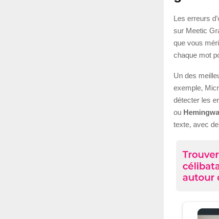
Les erreurs d’
sur Meetic Gra
que vous mérit
chaque mot po
Un des meilleu
exemple, Micr
détecter les e
ou
Hemingway
texte, avec de