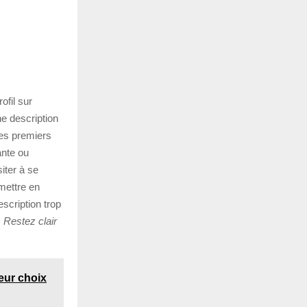
ofil sur
une description
es premiers
ante ou
siter à se
mettre en
escription trop
.
Restez clair
leur choix