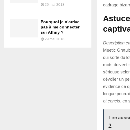
cadrage bizarr
29 mai 2018
Astuce
Pourquoi je n’arrive
captiv
pas à me connecter
sur Affiny ?
29 mai 2018
Description ca
Meetic Gratuit
qui sorte du 
mots doivent su
sérieuse selon 
dévoiler un pe
évidence ce qui
longue pourrai
et concis
, en 
Lire aussi
?