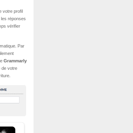
 votre profil
t les réponses
ps vérifier
omatique. Par
ilement
ue
Grammarly
 de votre
iture.