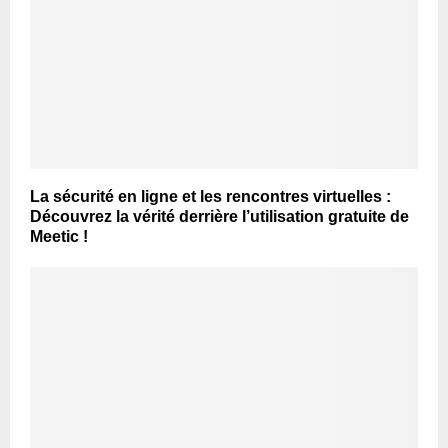
La sécurité en ligne et les rencontres virtuelles :
Découvrez la vérité derrière l’utilisation gratuite de
Meetic !