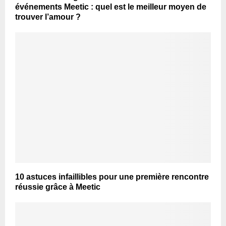
événements Meetic : quel est le meilleur moyen de
trouver l’amour ?
10 astuces infaillibles pour une première rencontre
réussie grâce à Meetic