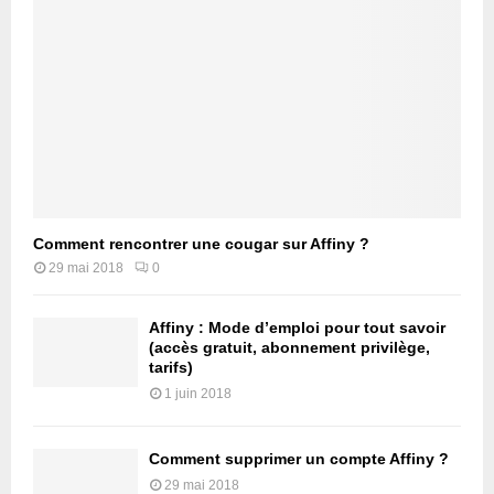
Comment rencontrer une cougar sur Affiny ?
29 mai 2018
0
Affiny : Mode d’emploi pour tout savoir
(accès gratuit, abonnement privilège,
tarifs)
1 juin 2018
Comment supprimer un compte Affiny ?
29 mai 2018