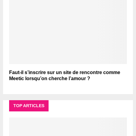
Faut-il s’inscrire sur un site de rencontre comme
Meetic lorsqu’on cherche l’amour ?
TOP ARTICLES