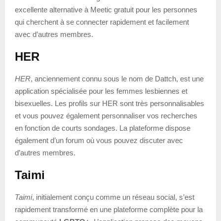
excellente alternative à Meetic gratuit pour les personnes
qui cherchent à se connecter rapidement et facilement
avec d’autres membres.
HER
HER
, anciennement connu sous le nom de Dattch, est une
application spécialisée pour les femmes lesbiennes et
bisexuelles. Les profils sur HER sont très personnalisables
et vous pouvez également personnaliser vos recherches
en fonction de courts sondages. La plateforme dispose
également d’un forum où vous pouvez discuter avec
d’autres membres.
Taimi
Taimi
, initialement conçu comme un réseau social, s’est
rapidement transformé en une plateforme complète pour la