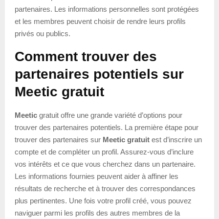
partenaires. Les informations personnelles sont protégées
et les membres peuvent choisir de rendre leurs profils
privés ou publics.
Comment trouver des
partenaires potentiels sur
Meetic gratuit
Meetic
gratuit offre une grande variété d’options pour
trouver des partenaires potentiels. La première étape pour
trouver des partenaires sur
Meetic gratuit
est d’inscrire un
compte et de compléter un profil. Assurez-vous d’inclure
vos intérêts et ce que vous cherchez dans un partenaire.
Les informations fournies peuvent aider à affiner les
résultats de recherche et à trouver des correspondances
plus pertinentes. Une fois votre profil créé, vous pouvez
naviguer parmi les profils des autres membres de la