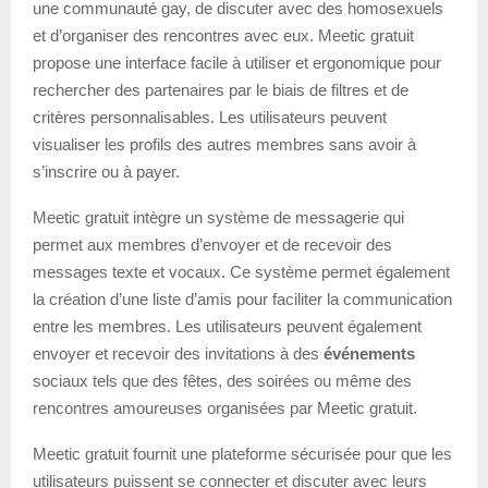
une communauté gay, de discuter avec des homosexuels
et d’organiser des rencontres avec eux. Meetic gratuit
propose une interface facile à utiliser et ergonomique pour
rechercher des partenaires par le biais de filtres et de
critères personnalisables. Les utilisateurs peuvent
visualiser les profils des autres membres sans avoir à
s’inscrire ou à payer.
Meetic gratuit intègre un système de messagerie qui
permet aux membres d’envoyer et de recevoir des
messages texte et vocaux. Ce système permet également
la création d’une liste d’amis pour faciliter la communication
entre les membres. Les utilisateurs peuvent également
envoyer et recevoir des invitations à des
événements
sociaux tels que des fêtes, des soirées ou même des
rencontres amoureuses organisées par Meetic gratuit.
Meetic gratuit fournit une plateforme sécurisée pour que les
utilisateurs puissent se connecter et discuter avec leurs