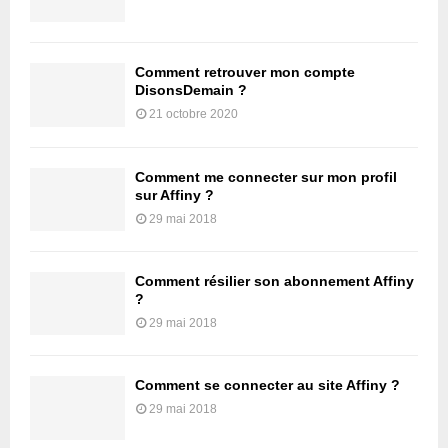
Comment retrouver mon compte
DisonsDemain ?
21 octobre 2020
Comment me connecter sur mon profil
sur Affiny ?
29 mai 2018
Comment résilier son abonnement Affiny
?
29 mai 2018
Comment se connecter au site Affiny ?
29 mai 2018