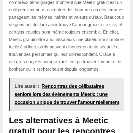
nombreux témoignages montrent que Meetic gratuit est un
outil précieux pour rencontrer des hommes ou des femmes
partageant les mêmes intérêts et valeurs qu’eux. Beaucoup
de gens ont déclaré avoir trouvé l’amour grâce à ce site, et
certains couples sont même toujours ensemble. En effet,
Meetic gratuit offre aux utilisateurs une plateforme simple et
facile à utiliser, où ils peuvent discuter en toute sécurité et
trouver des personnes qui leur correspondent. Grâce à
cela, les couples homosexuels ont pu trouver l’amour et le
bonheur qu’ils recherchaient depuis longtemps.
Lire aussi :
Rencontrez des célibataires
seniors lors des événements Meetic : une
occasion unique de trouver l'amour réellement
Les alternatives à Meetic
gratuit pour les rencontres