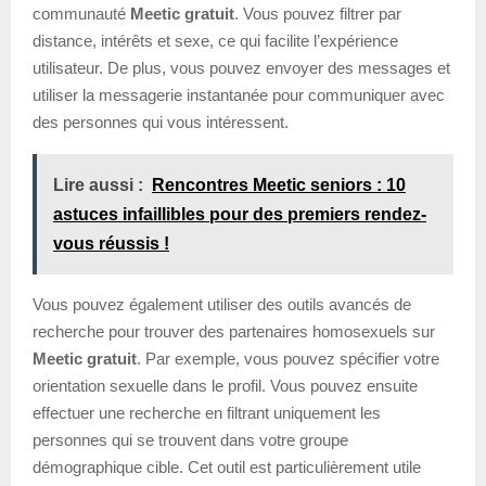
communauté
Meetic gratuit
. Vous pouvez filtrer par
distance, intérêts et sexe, ce qui facilite l’expérience
utilisateur. De plus, vous pouvez envoyer des messages et
utiliser la messagerie instantanée pour communiquer avec
des personnes qui vous intéressent.
Lire aussi :
Rencontres Meetic seniors : 10
astuces infaillibles pour des premiers rendez-
vous réussis !
Vous pouvez également utiliser des outils avancés de
recherche pour trouver des partenaires homosexuels sur
Meetic gratuit
. Par exemple, vous pouvez spécifier votre
orientation sexuelle dans le profil. Vous pouvez ensuite
effectuer une recherche en filtrant uniquement les
personnes qui se trouvent dans votre groupe
démographique cible. Cet outil est particulièrement utile