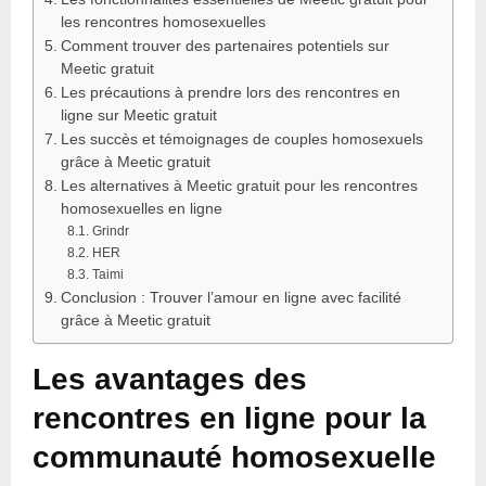
les rencontres homosexuelles
Comment trouver des partenaires potentiels sur
Meetic gratuit
Les précautions à prendre lors des rencontres en
ligne sur Meetic gratuit
Les succès et témoignages de couples homosexuels
grâce à Meetic gratuit
Les alternatives à Meetic gratuit pour les rencontres
homosexuelles en ligne
Grindr
HER
Taimi
Conclusion : Trouver l’amour en ligne avec facilité
grâce à Meetic gratuit
Les avantages des
rencontres en ligne pour la
communauté homosexuelle