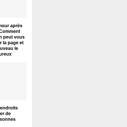
mour après
: Comment
 peut vous
r la page et
ouveau le
ureux
 endroits
er de
rsonnes