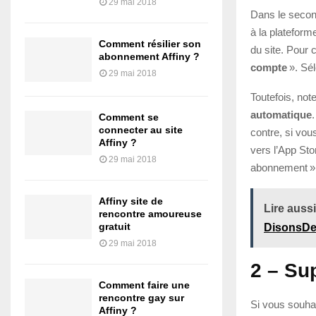
29 mai 2018
Dans le secon
à la plateform
Comment résilier son
du site. Pour 
abonnement Affiny ?
compte
». Sél
29 mai 2018
Toutefois, not
automatique
Comment se
connecter au site
contre, si vou
Affiny ?
vers l’App Sto
29 mai 2018
abonnement » 
Affiny site de
Lire aussi
rencontre amoureuse
gratuit
DisonsDe
29 mai 2018
2 – Su
Comment faire une
rencontre gay sur
Si vous souha
Affiny ?