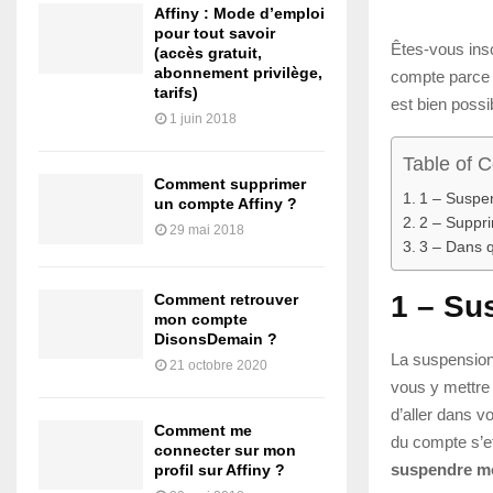
Affiny : Mode d’emploi
pour tout savoir
Êtes-vous insc
(accès gratuit,
abonnement privilège,
compte parce 
tarifs)
est bien poss
1 juin 2018
Table of 
Comment supprimer
1 – Suspen
un compte Affiny ?
2 – Suppr
29 mai 2018
3 – Dans q
1 – Su
Comment retrouver
mon compte
DisonsDemain ?
La suspension 
21 octobre 2020
vous y mettre 
d’aller dans 
Comment me
du compte s’ef
connecter sur mon
suspendre mo
profil sur Affiny ?