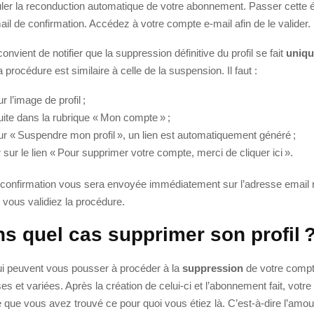
uler la reconduction automatique de votre abonnement. Passer cette 
il de confirmation. Accédez à votre compte e-mail afin de le valider.
onvient de notifier que la suppression définitive du profil se fait
uniqu
a procédure est similaire à celle de la suspension. Il faut :
ur l’image de profil ;
uite dans la rubrique « Mon compte » ;
sur « Suspendre mon profil », un lien est automatiquement généré ;
r sur le lien « Pour supprimer votre compte, merci de cliquer ici ».
e confirmation vous sera envoyée immédiatement sur l’adresse email r
vous validiez la procédure.
ns quel cas supprimer son profil 
ui peuvent vous pousser à procéder à la
suppression
de votre comp
s et variées. Après la création de celui-ci et l’abonnement fait, votre
e que vous avez trouvé ce pour quoi vous étiez là. C’est-à-dire l’amou