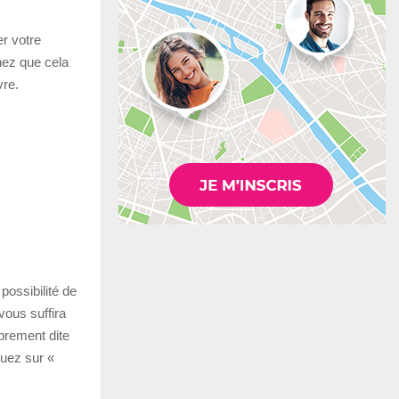
r votre
hez que cela
vre.
possibilité de
vous suffira
prement dite
quez sur «