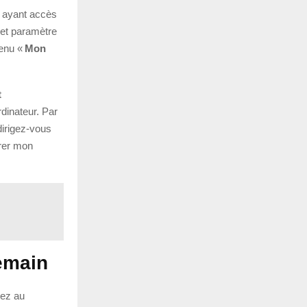
n ayant accès
let paramètre
menu «
Mon
t
dinateur. Par
dirigez-vous
érer mon
emain
vez au