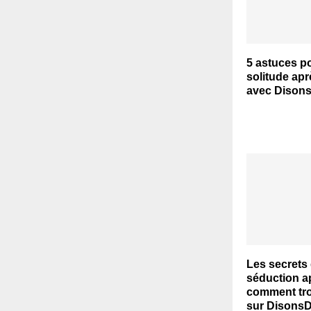
5 astuces po
solitude aprè
avec Dison
Les secrets 
séduction ap
comment tro
sur Disons