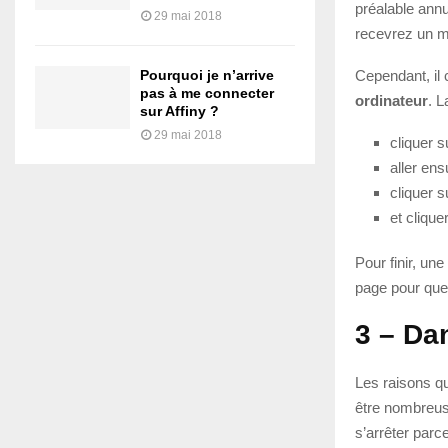
préalable ann
29 mai 2018
recevrez un ma
Cependant, il c
Pourquoi je n’arrive
pas à me connecter
ordinateur
. L
sur Affiny ?
29 mai 2018
cliquer s
aller ens
cliquer 
et clique
Pour finir, un
page pour que 
3 – Da
Les raisons q
être nombreuse
s’arrêter parc