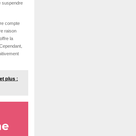
de suspendre
tre compte
re raison
ffre la
. Cependant,
nitivement
t plus :