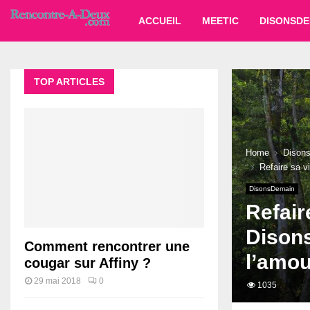
ACCUEIL
MEETIC
DISONSDE
TOP ARTICLES
Home
Dison
Refaire sa v
DisonsDemain
Refair
Disons
Comment rencontrer une
l’amou
cougar sur Affiny ?
29 mai 2018
0
1035