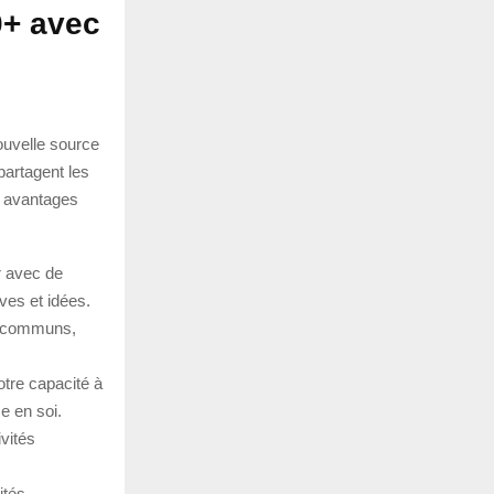
0+ avec
ouvelle source
partagent les
s avantages
r avec de
ves et idées.
s communs,
otre capacité à
e en soi.
vités
ités