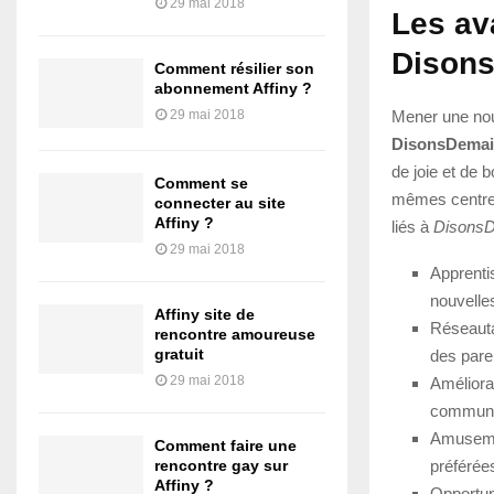
29 mai 2018
Les av
Dison
Comment résilier son
abonnement Affiny ?
Mener une nou
29 mai 2018
DisonsDema
de joie et de 
Comment se
mêmes centres
connecter au site
Affiny ?
liés à
Disons
29 mai 2018
Apprenti
nouvelle
Affiny site de
Réseauta
rencontre amoureuse
gratuit
des pare
29 mai 2018
Améliora
communiq
Amusemen
Comment faire une
préférées
rencontre gay sur
Affiny ?
Opportun