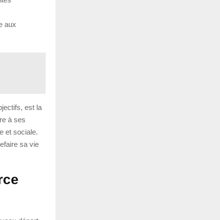
ce aux
ectifs, est la
fre à ses
 et sociale.
faire sa vie
rce