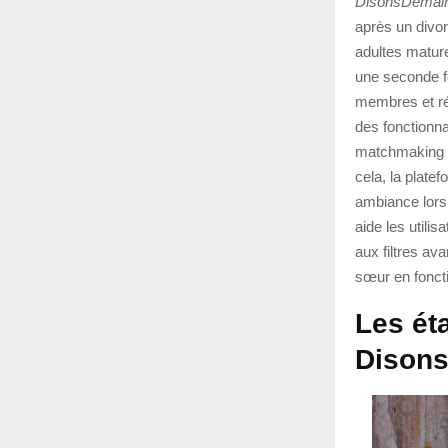
DisonsDemai
après un divo
adultes mature
une seconde f
membres et ré
des fonctionn
matchmaking et
cela, la plate
ambiance lors 
aide les utilis
aux filtres a
sœur en fonctio
Les éta
Dison