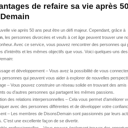
antages de refaire sa vie après 5
sDemain
velle vie après 50 ans peut être un défi majeur. Cependant, grâce à
in
, les personnes divorcées et veufs à cet âge peuvent trouver une n
bonheur. Avec ce service, vous pouvez rencontrer des personnes qui 
 d’intérêts et les mêmes objectifs que vous. Voici quelques-uns de
Demain
:
ssage et développement – Vous avez la possibilité de vous connecte
s personnes qui peuvent vous aider à explorer de nouvelles perspecti
ge – Vous pouvez construire un réseau solide en trouvant des ami
nts ou d’autres personnes qui partagent les mêmes passions.
tion des relations interpersonnelles – Cela vous permet d’améliorer v
uer avec des personnes différentes et de développer votre confianc
t – Les membres de DisonsDemain sont passionnés par leurs acti
. C’est une excellente façon de se divertir.
ités professionnelles – Vous pouvez également trouver des opportun