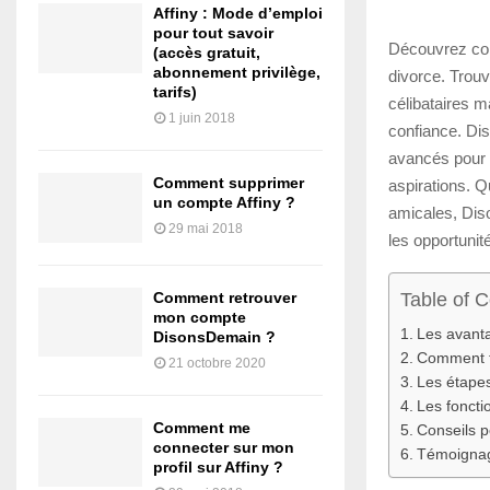
Affiny : Mode d’emploi
pour tout savoir
Découvrez com
(accès gratuit,
abonnement privilège,
divorce. Trouv
tarifs)
célibataires 
1 juin 2018
confiance. Di
avancés pour 
Comment supprimer
aspirations. 
un compte Affiny ?
amicales, Diso
29 mai 2018
les opportunit
Table of 
Comment retrouver
mon compte
Les avanta
DisonsDemain ?
Comment t
21 octobre 2020
Les étapes
Les foncti
Comment me
Conseils p
connecter sur mon
Témoignag
profil sur Affiny ?