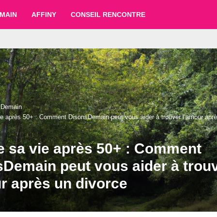
MAIN
AFFINY
CONSEIL RENCONTRE
sDemain
ie après 50+ : Comment DisonsDemain peut vous aider à trouver l’amour aprè
e sa vie après 50+ : Comment
Demain peut vous aider à trou
r après un divorce