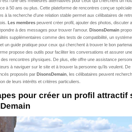
n
est l’une des meilleures alternatives pour ceux qui cherchent un no
rce à 50 ans ou plus. Cette plateforme de rencontres conçue spécial
s à la recherche d’une relation stable permet aux célibataires de ret
ois.
Les membres
peuvent créer profil, ajouter des photos, discuter 
pondre à des messages pour trouver l’amour.
DisonsDemain
propo
alités supplémentaires comme des tests de compatibilité, un système
 un guide pratique pour ceux qui cherchent à trouver le bon partenai
forme propose des outils pour faciliter les conversations et assurer u
des rencontres physiques. De plus, elle offre une assistance person
ateurs à naviguer sur le site et à trouver la personne qu’ils veulent. De
vancés proposés par
DisonsDemain
, les célibataires peuvent recherc
n de leurs intérêts et critères particuliers.
pes pour créer un profil attractif 
sDemain