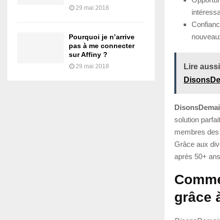
29 mai 2018
intéress
Confiance
nouveaux
Pourquoi je n’arrive
pas à me connecter
sur Affiny ?
Lire aussi
29 mai 2018
DisonsD
DisonsDema
solution parfa
membres des po
Grâce aux div
après 50+ ans
Commen
grâce 