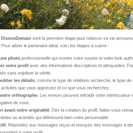
r
DisonsDemain
sont la première étape pour relancer sa vie amoure
Pour attirer le partenaire idéal, voici les étapes à suivre :
 une photo
professionnelle
qui montre votre sourire et votre look auth
r votre profil
avec des informations descriptives et attrayantes. Fai
tés sans enjoliver la vérité.
ublier les détails
, comme le type de relations recherché, le type de 
es activités que vous appréciez et ce que vous recherchez.
 votre orthographe
. Les erreurs peuvent refroidir votre interlocuteur
gative de vous.
n avant votre originalité
. Dès la création du profil, faites-vous rem
otes ou activités qui définissent bien votre personnalité.
tif
. Répondez aux messages reçus et envoyez des messages à des 
spondent à votre profil.