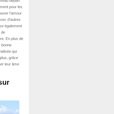
uveau départ
ement pour les
rouver l’amour
avec d’autres
se également
 de
re. En plus de
ne bonne
nalisée qui
 plus, grâce
her leur âme
sur