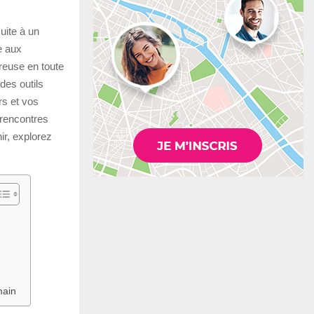
uite à un
e aux
reuse en toute
des outils
rs et vos
 rencontres
ir, explorez
main