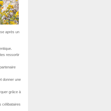
use après un
entique.
tes ressortir
partenaire
 et donner une
arquer grâce à
célibataires