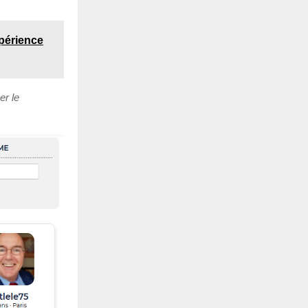
xpérience
er le