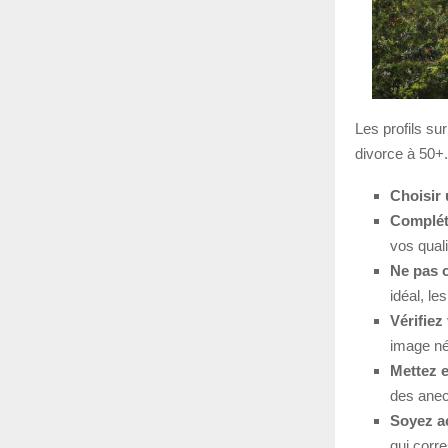
Les profils su
divorce à 50+. 
Choisir
Compléte
vos quali
Ne pas o
idéal, l
Vérifiez
image né
Mettez e
des anecd
Soyez ac
qui corre