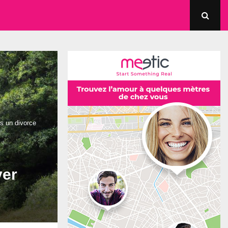
s un divorce
ver