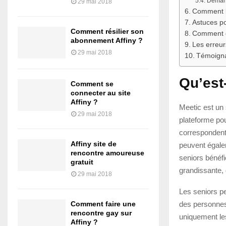
Demand
29 mai 2018
Comment bi
Astuces po
Comment résilier son
Comment gé
abonnement Affiny ?
Les erreur
29 mai 2018
Témoignag
Qu’est
Comment se
connecter au site
Affiny ?
Meetic est un 
29 mai 2018
plateforme pou
correspondent 
Affiny site de
peuvent égalem
rencontre amoureuse
seniors bénéf
gratuit
grandissante, 
29 mai 2018
Les seniors pe
des personnes
Comment faire une
rencontre gay sur
uniquement les 
Affiny ?