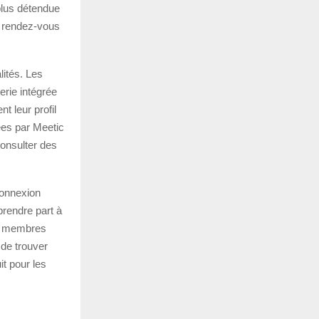
 plus détendue
de rendez-vous
lités. Les
erie intégrée
t leur profil
ées par Meetic
consulter des
connexion
prendre part à
ux membres
 de trouver
it pour les