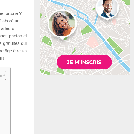
e fortune ?
 élaboré un
 à leurs
nnes photos et
 gratuites qui
re âge être un
i !