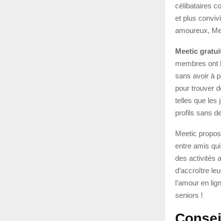
célibataires c
et plus conviv
amoureux, Mee
Meetic gratui
membres ont la
sans avoir à p
pour trouver 
telles que les
profils sans de
Meetic propos
entre amis qu
des activités
d’accroître le
l’amour en lig
seniors !
Consei