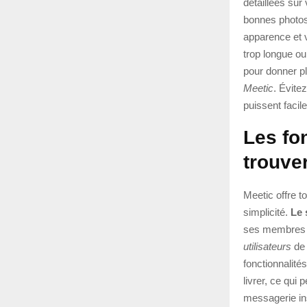
détaillées su
bonnes photos 
apparence et v
trop longue ou
pour donner p
Meetic
. Évite
puissent faci
Les fo
trouver
Meetic offre t
simplicité.
Le 
ses membres à 
utilisateurs
de 
fonctionnalit
livrer, ce qui
messagerie ins