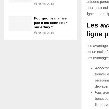
astuces person
29 mai 2018
pour ceux qui
ligne et hors 
Pourquoi je n’arrive
pas à me connecter
Les av
sur Affiny ?
ligne p
29 mai 2018
Les avantages
est un outil t
Les avantages
Accélére
trouver d
personne
déplacer
Plus gran
beaucoup
Ils peuve