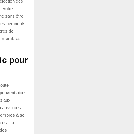
élection des
r votre
nte sans être
bes pertinents
bres de
res membres
ic pour
toute
 peuvent aider
et aux
 a aussi des
 membres à se
nces. La
 des