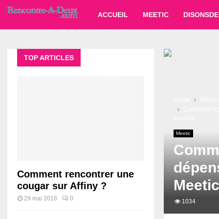
ACCUEIL
MEETIC
DISONSDE
TOP ARTICLES
Home
Meetic
Comment trou
seniors
Meetic
Commen
dépens
Comment rencontrer une
Meetic
cougar sur Affiny ?
29 mai 2018
0
1034