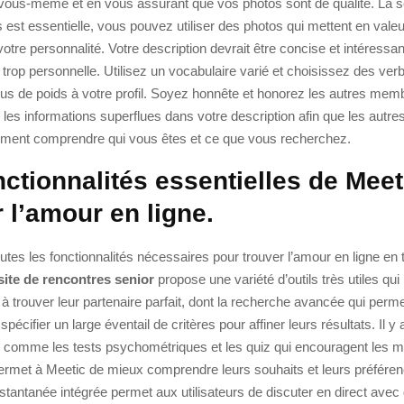
r vous-même et en vous assurant que vos photos sont de qualité. La s
est essentielle, vous pouvez utiliser des photos qui mettent en valeu
otre personnalité. Votre description devrait être concise et intéressa
 trop personnelle. Utilisez un vocabulaire varié et choisissez des ver
lus de poids à votre profil. Soyez honnête et honorez les autres mem
z les informations superflues dans votre description afin que les aut
lement comprendre qui vous êtes et ce que vous recherchez.
nctionnalités essentielles de Meet
 l’amour en ligne.
outes les fonctionnalités nécessaires pour trouver l’amour en ligne en 
site de rencontres senior
propose une variété d’outils très utiles qui
trouver leur partenaire parfait, dont la recherche avancée qui perm
spécifier un large éventail de critères pour affiner leurs résultats. Il y
és comme les tests psychométriques et les quiz qui encouragent les
 permet à Meetic de mieux comprendre leurs souhaits et leurs préfére
tantanée intégrée permet aux utilisateurs de discuter en direct avec