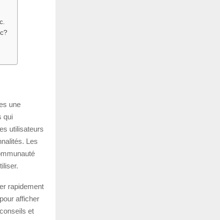
c.
ic?
res une
 qui
s utilisateurs
nalités. Les
communauté
liser.
ver rapidement
our afficher
 conseils et