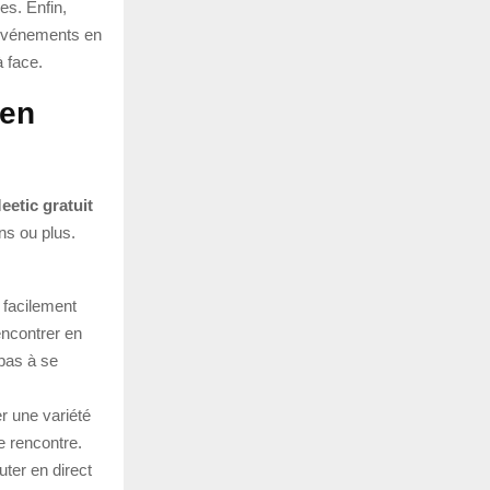
es. Enfin,
 événements en
à face.
 en
eetic gratuit
ans ou plus.
 facilement
encontrer en
 pas à se
r une variété
e rencontre.
uter en direct