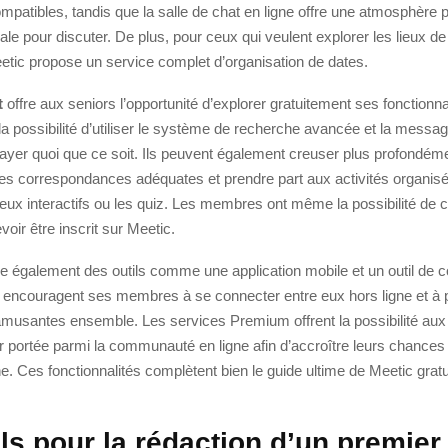
ompatibles, tandis que la salle de chat en ligne offre une atmosphère
iale pour discuter. De plus, pour ceux qui veulent explorer les lieux 
tic propose un service complet d’organisation de dates.
t
offre aux seniors l’opportunité d’explorer gratuitement ses fonctionna
 possibilité d’utiliser le système de recherche avancée et la messag
ayer quoi que ce soit. Ils peuvent également creuser plus profondémen
des correspondances adéquates et prendre part aux activités organis
 jeux interactifs ou les quiz. Les membres ont même la possibilité de 
voir être inscrit sur Meetic.
e également des outils comme une application mobile et un outil de 
i encouragent ses membres à se connecter entre eux hors ligne et à 
 amusantes ensemble. Les services Premium offrent la possibilité a
ur portée parmi la communauté en ligne afin d’accroître leurs chances
ne. Ces fonctionnalités complètent bien le guide ultime de Meetic gratu
ls pour la rédaction d’un premier