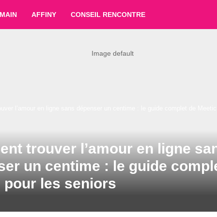
MAIN
AFFINY
CONSEIL RENCONTRE
ver l’amour en ligne sans dépenser un centime : le guide complet de Meetic
t trouver l’amour en ligne sa
er un centime : le guide compl
 pour les seniors