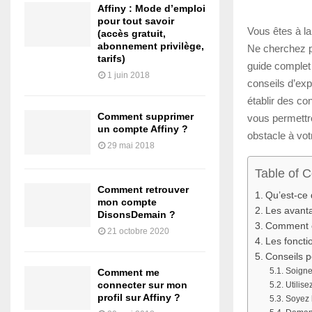
Affiny : Mode d’emploi
pour tout savoir
Vous êtes à l
(accès gratuit,
abonnement privilège,
Ne cherchez pl
tarifs)
guide complet
1 juin 2018
conseils d’exp
établir des co
Comment supprimer
vous permettro
un compte Affiny ?
obstacle à vot
29 mai 2018
Table of 
Comment retrouver
Qu’est-ce 
mon compte
Les avanta
DisonsDemain ?
Comment cr
21 octobre 2020
Les foncti
Conseils p
Soignez
Comment me
connecter sur mon
Utilise
profil sur Affiny ?
Soyez b