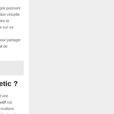
igne puissent
ion virtuelle
dre la
e sur sa
pour partager
il de
etic ?
st une
ctif
sur
ormations