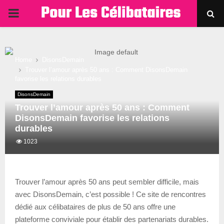
PRIMARY
MENU
Home
DisonsDemain
Trouver l’amour après 50 ans : Comment DisonsDemain
favorise les relations durables
DisonsDemain
Trouver l’amour après 50 ans : Comment
DisonsDemain favorise les relations
durables
1023
Trouver l’amour après 50 ans peut sembler difficile, mais
avec DisonsDemain, c’est possible ! Ce site de rencontres
dédié aux célibataires de plus de 50 ans offre une
plateforme conviviale pour établir des partenariats durables.