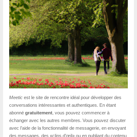
Meetic
est le site de rencontre idéal pour développer des
conversations intéressantes et authentiques. En étant
abonné
gratuitement
, vous pouvez commencer à
échanger avec les autres membres. Vous pouvez discuter
avec l’aide de la fonctionnalité de messagerie, en envoyant
des messages, des «clins d’œil» ou en publiant du contenu