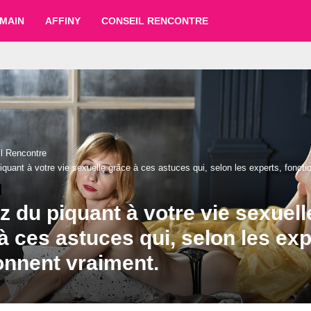
MAIN
AFFINY
CONSEIL RENCONTRE
l Rencontre
iquant à votre vie sexuelle grâce à ces astuces qui, selon les experts, foncti
z du piquant à votre vie sexuell
à ces astuces qui, selon les exp
onnent vraiment.