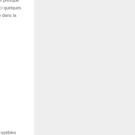
ée presque
ici quelques
e dans la
ceptibles