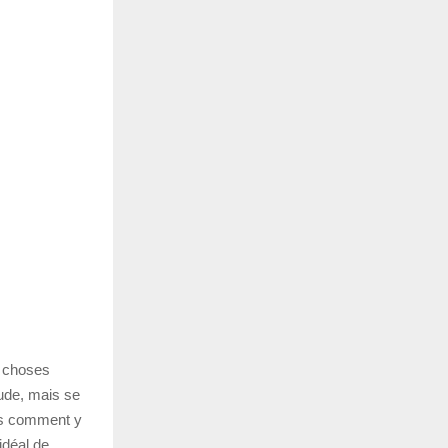
s choses
ude, mais se
 pas comment y
idéal de