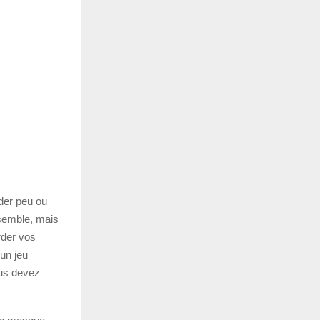
der peu ou
nsemble, mais
rder vos
 un jeu
ous devez