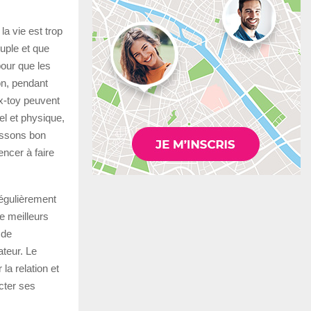
a vie est trop
uple et que
pour que les
on, pendant
ex-toy peuvent
el et physique,
rissons bon
ncer à faire
régulièrement
e meilleurs
 de
ateur. Le
a relation et
cter ses