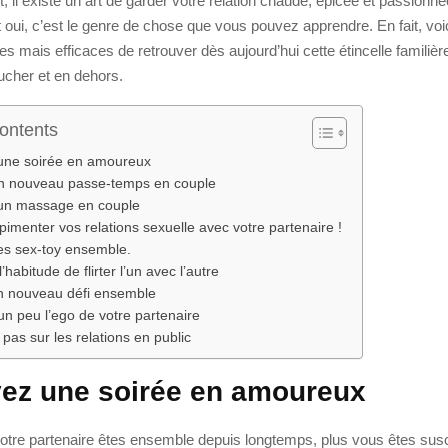
il existe un art de garder votre relation chaude, épicée et passionn
t oui, c’est le genre de chose que vous pouvez apprendre. En fait, vo
 mais efficaces de retrouver dès aujourd’hui cette étincelle familièr
cher et en dehors.
Contents
une soirée en amoureux
n nouveau passe-temps en couple
un massage en couple
menter vos relations sexuelle avec votre partenaire !
es sex-toy ensemble.
habitude de flirter l’un avec l’autre
n nouveau défi ensemble
n peu l’ego de votre partenaire
 pas sur les relations en public
ez une soirée en amoureux
votre partenaire êtes ensemble depuis longtemps, plus vous êtes sus