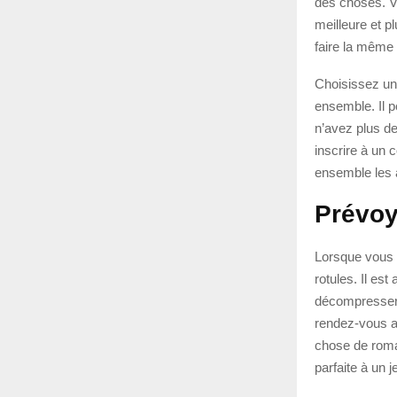
des choses. Vo
meilleure et p
faire la même
Choisissez un
ensemble. Il p
n’avez plus de
inscrire à un 
ensemble les 
Prévoy
Lorsque vous b
rotules. Il es
décompresser, 
rendez-vous a
chose de roman
parfaite à un j