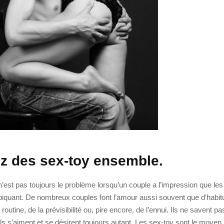
z des sex-toy ensemble.
’est pas toujours le problème lorsqu’un couple a l’impression que le
iquant. De nombreux couples font l’amour aussi souvent que d’habit
 routine, de la prévisibilité ou, pire encore, de l’ennui. Ils ne savent
ils s’aiment et se désirent toujours autant. Les sex-toy sont le moyen 