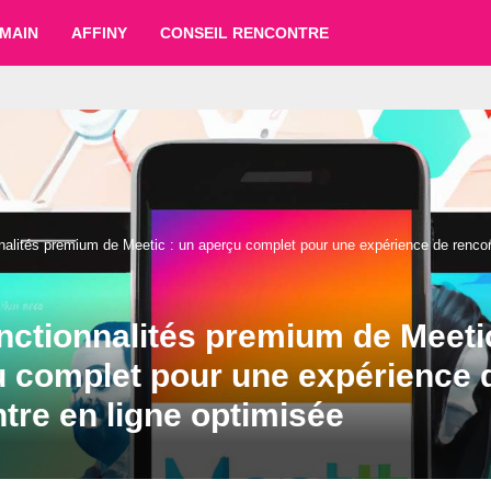
MAIN
AFFINY
CONSEIL RENCONTRE
nalités premium de Meetic : un aperçu complet pour une expérience de rencon
nctionnalités premium de Meetic
 complet pour une expérience 
tre en ligne optimisée