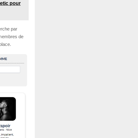
etic pour
rche par
x membres de
place.