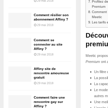
29 mai 2018
Profitez d
Premium
Comment bé
Comment résilier son
Meetic
abonnement Affiny ?
Les tarifs
29 mai 2018
Découv
Comment se
premiu
connecter au site
Affiny ?
29 mai 2018
Meetic propos
Premium
ont 
Affiny site de
Un filtre
rencontre amoureuse
gratuit
La possib
29 mai 2018
La capaci
Le mode 
autres 
Comment faire une
Une meil
rencontre gay sur
Affiny ?
L’accès 