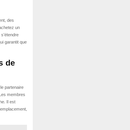
ent, des
achetez un
 s’étendre
i garantit que
es de
le partenaire
é. Les membres
. Il est
 d’emplacement,