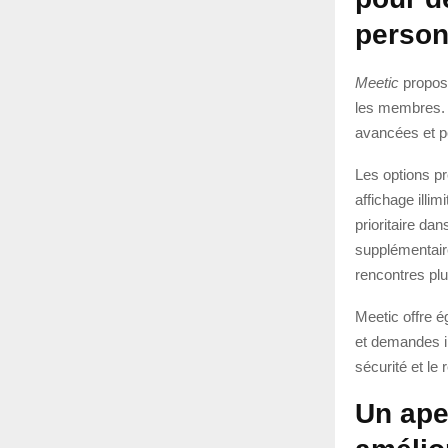
person
Meetic
propose
les membres. C
avancées et pe
Les options p
affichage illi
prioritaire d
supplémentair
rencontres pl
Meetic offre é
et demandes i
sécurité et le
Un ape