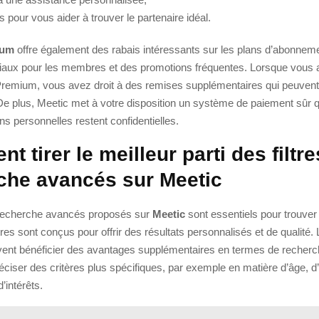
s pour vous aider à trouver le partenaire idéal.
ium
offre également des rabais intéressants sur les plans d’abonnem
aux pour les membres et des promotions fréquentes. Lorsque vous 
emium, vous avez droit à des remises supplémentaires qui peuvent
e plus, Meetic met à votre disposition un système de paiement sûr qu
ns personnelles restent confidentielles.
 tirer le meilleur parti des filtr
che avancés sur Meetic
e recherche avancés proposés sur
Meetic
sont essentiels pour trouver 
iltres sont conçus pour offrir des résultats personnalisés et de qualit
ent bénéficier des avantages supplémentaires en termes de recherche
éciser des critères plus spécifiques, par exemple en matière d’âge,
d’intérêts.