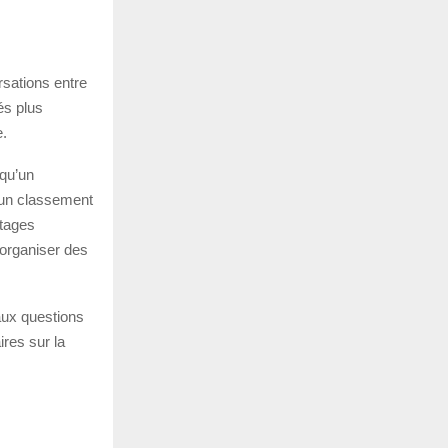
rsations entre
és plus
e.
qu’un
, un classement
ntages
organiser des
aux questions
res sur la