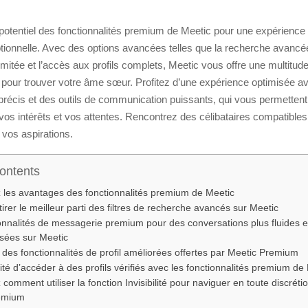
potentiel des fonctionnalités premium de Meetic pour une expérience
tionnelle. Avec des options avancées telles que la recherche avancée
imitée et l’accès aux profils complets, Meetic vous offre une multitud
 pour trouver votre âme sœur. Profitez d’une expérience optimisée ave
récis et des outils de communication puissants, qui vous permettent 
os intérêts et vos attentes. Rencontrez des célibataires compatibles
 vos aspirations.
Contents
les avantages des fonctionnalités premium de Meetic
rer le meilleur parti des filtres de recherche avancés sur Meetic
onnalités de messagerie premium pour des conversations plus fluides e
sées sur Meetic
des fonctionnalités de profil améliorées offertes par Meetic Premium
lité d’accéder à des profils vérifiés avec les fonctionnalités premium de
comment utiliser la fonction Invisibilité pour naviguer en toute discréti
emium