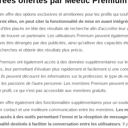
rées offertes par Meetic Premium
 offre des options exclusives et améliorées pour les profils qui souha
rmi elles, on peut citer la fonctionnalité de mise en avant intégré
être placés en tête des résultats de recherche afin d’accroître leur vis
 de trouver un partenaire. Les utilisateurs Premium peuvent égalemen
sans être dérangés par des publicités, ainsi qu’utiliser des capacités 
recherches et obtenir des résultats plus précis.
remium ont également accès à des données supplémentaires sur les
, leur permettant d’évaluer plus rapidement et facilement si une con
.
Ils peuvent découvrir les informations sur la profession, le type de re
 les passions de l’autre personne
. Les membres Premium peuvent ég
eur profil, ce qui n’est pas accessible aux membres gratuits.
m offre également des fonctionnalités supplémentaires pour un souti
er contact et une meilleure communication entre les membres.
Les 
ccès à des outils permettant l’envoi et la réception de messages 
lité destinée à faciliter la conversation entre les utilisateurs
. Il